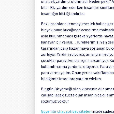
ona pek yardımcı olunmadı. Neden peki ? Açt
bile ! Biz yardım ederken insanları sınıflan
insanlığın bittiği andır bu.
Bazı insanlar dilenmeyi meslek haline get
bir yakınının kucağında acındırma maksadıy
asla bulunmaması gereken yerlerde hayatı
kanayan bir yarası… Yüreklerimizin en deri
tarafından para kazanmaya zorlanan bu ç
zorluyor. Yardım ediyoruz, ama iyi mi ediyo
çocuklar parayı kendisi için harcamıyor. Ku
kullanılmasına yardımcı oluyoruz. Para ver
para vermeyelim. Onun yerine vakıflara ba
bildiğimiz insanlara yardım edelim.
Bir günlük yemeği olan kimsenin dilenmesi 
çalışabilecek güçte olan insanın da dilenme
sözümüz yoktur.
Güvenilir chat sohbet siteleri
mizde sadece