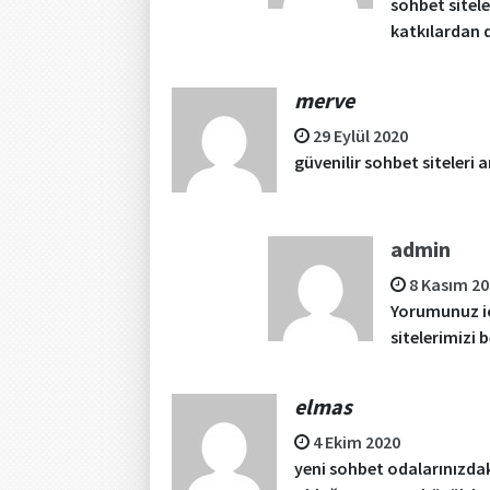
sohbet sitel
katkılardan d
merve
29 Eylül 2020
güvenilir sohbet siteleri 
admin
8 Kasım 2
Yorumunuz iç
sitelerimizi
elmas
4 Ekim 2020
yeni sohbet odalarınızdaki