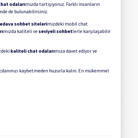
chat odaları
mızda tartışıyoruz. Farklı insanların
şinde de bulunabilirsiniz.
edava sohbet siteleri
mizdeki mobil chat
rı
mızda kaliteli ve
seviyeli sohbet
lerle karşılaşabilir
zdeki
kaliteli chat odaları
mıza davet ediyor ve
i vicdanınızı kaybetmeden huzurla kalın. En mükemmel