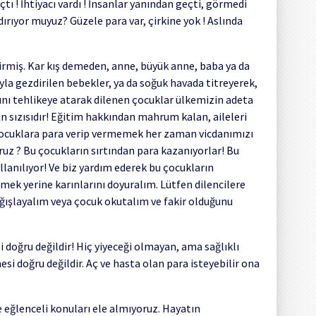
ı ! İhtiyacı vardı ! İnsanlar yanından geçti, görmedi
dırıyor muyuz? Güzele para var, çirkine yok ! Aslında
irmiş. Kar kış demeden, anne, büyük anne, baba ya da
la gezdirilen bebekler, ya da soğuk havada titreyerek,
nı tehlikeye atarak dilenen çocuklar ülkemizin adeta
n sızısıdır! Eğitim hakkından mahrum kalan, aileleri
ocuklara para verip vermemek her zaman vicdanımızı
ruz ? Bu çocukların sırtından para kazanıyorlar! Bu
llanılıyor! Ve biz yardım ederek bu çocukların
mek yerine karınlarını doyuralım. Lütfen dilencilere
ğışlayalım veya çocuk okutalım ve fakir olduğunu
doğru değildir! Hiç yiyeceği olmayan, ama sağlıklı
si doğru değildir. Aç ve hasta olan para isteyebilir ona
 eğlenceli konuları ele almıyoruz. Hayatın