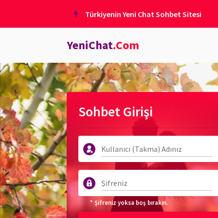
Türkiyenin Yeni Chat Sohbet Sitesi
YeniChat
.Com
Sohbet Girişi
* Şifreniz yoksa boş bırakın.