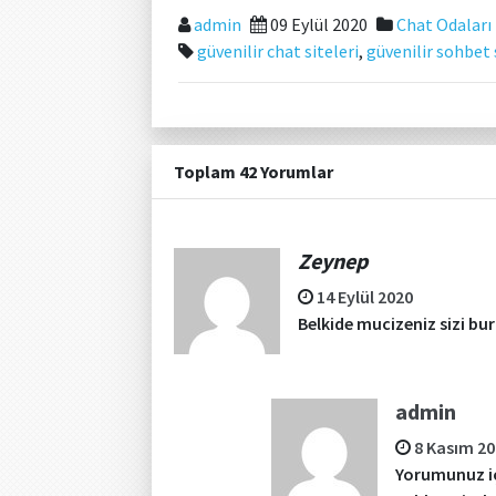
admin
09 Eylül 2020
Chat Odaları
güvenilir chat siteleri
,
güvenilir sohbet 
Toplam 42 Yorumlar
Zeynep
14 Eylül 2020
Belkide mucizeniz sizi bur
admin
8 Kasım 2
Yorumunuz iç