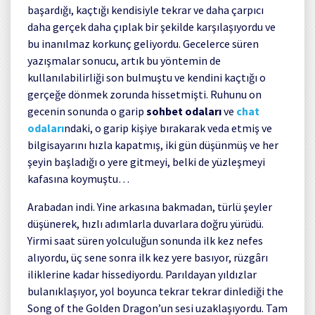
başardığı, kaçtığı kendisiyle tekrar ve daha çarpıcı
daha gerçek daha çıplak bir şekilde karşılaşıyordu ve
bu inanılmaz korkunç geliyordu. Gecelerce süren
yazışmalar sonucu, artık bu yöntemin de
kullanılabilirliği son bulmuştu ve kendini kaçtığı o
gerçeğe dönmek zorunda hissetmişti. Ruhunu on
gecenin sonunda o garip
sohbet odaları
ve
chat
odaları
ndaki, o garip kişiye bırakarak veda etmiş ve
bilgisayarını hızla kapatmış, iki gün düşünmüş ve her
şeyin başladığı o yere gitmeyi, belki de yüzleşmeyi
kafasına koymuştu…
Arabadan indi. Yine arkasına bakmadan, türlü şeyler
düşünerek, hızlı adımlarla duvarlara doğru yürüdü.
Yirmi saat süren yolculuğun sonunda ilk kez nefes
alıyordu, üç sene sonra ilk kez yere basıyor, rüzgârı
iliklerine kadar hissediyordu. Parıldayan yıldızlar
bulanıklaşıyor, yol boyunca tekrar tekrar dinlediği the
Song of the Golden Dragon’un sesi uzaklaşıyordu. Tam