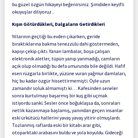
bu güzel özgün hikayeyi beğenirsiniz. Şimdiden keyifli
okuyuşlar diliyoruz ..
Kışın Götürdükleri, Dalgaların Getirdikleri
Yıllarının geçtiği bu evden çıkarken, geride
bıraktıklarına bakma tenezzülü dahi göstermeden,
kapıyı çekip çıktı. Yanan lambalar, boşa çalışan
elektronik aletler, tüpün yanıp yanmadığı, camların
açık olup olmadığı bu defa umurunda bile değildi. Hafif
esen rüzgarla birlikte, yüzüne vuran yağmur damlaları,
hiç bu kadar özgür hissettirmemişti. Öyle uzun
zamandır soluk almamıştı ki… Kafesinden seneler
sonra kurtulmayı başarmış bir kuş gibi uçmak
istiyordu sanki. Sesler önce boğuklaşsa da, sonraları
netlik kazanmaya başlamış, yanından geçen insanlar
eski ürkütücü hallerini yavaş yavaş yitirir olmuşlardı.
Tozlanmış raflarda eski bir kitabı arar gibi,
otoparktaki arabasını buldu ve yola koyuldu. Gideceği