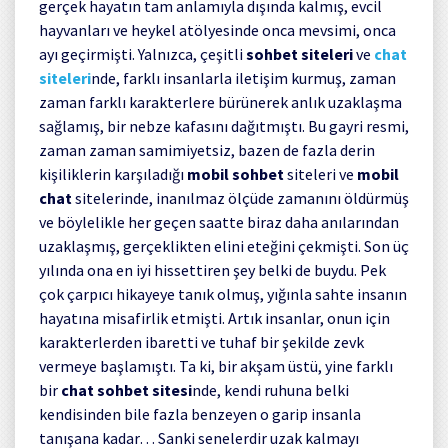
gerçek hayatın tam anlamıyla dışında kalmış, evcil
hayvanları ve heykel atölyesinde onca mevsimi, onca
ayı geçirmişti. Yalnızca, çeşitli
sohbet siteleri
ve
chat
siteleri
nde, farklı insanlarla iletişim kurmuş, zaman
zaman farklı karakterlere bürünerek anlık uzaklaşma
sağlamış, bir nebze kafasını dağıtmıştı. Bu gayri resmi,
zaman zaman samimiyetsiz, bazen de fazla derin
kişiliklerin karşıladığı
mobil sohbet
siteleri ve
mobil
chat
sitelerinde, inanılmaz ölçüde zamanını öldürmüş
ve böylelikle her geçen saatte biraz daha anılarından
uzaklaşmış, gerçeklikten elini eteğini çekmişti. Son üç
yılında ona en iyi hissettiren şey belki de buydu. Pek
çok çarpıcı hikayeye tanık olmuş, yığınla sahte insanın
hayatına misafirlik etmişti. Artık insanlar, onun için
karakterlerden ibaretti ve tuhaf bir şekilde zevk
vermeye başlamıştı. Ta ki, bir akşam üstü, yine farklı
bir
chat sohbet sitesi
nde, kendi ruhuna belki
kendisinden bile fazla benzeyen o garip insanla
tanışana kadar… Sanki senelerdir uzak kalmayı