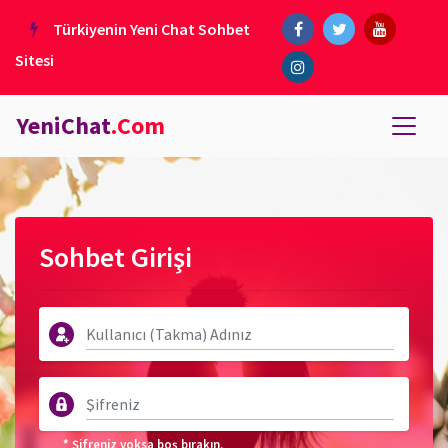
Türkiyenin Yeni Chat Sohbet
Sitesi
YeniChat
.Com
Sohbet Girişi
* Şifreniz yoksa boş bırakın.