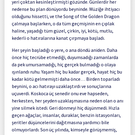
yeri çoktan kesinleştirmişti gözünde. Günlerdir her
nedense bu plan dönüyordu beyninde. Müziğe ihtiyacı
olduğunu hissetti, ve the Song of the Golden Dragon
çalmaya başlarken, o da tüm geçmişinin en çıplak
haline, yaşadığı tüm güzel, çirkin, iyi, kötü, mutlu,
kederli o hatıralarına kanat çırpmaya başladı.
Her şeyin başladığı o yere, o ana döndü aniden. Daha
önce hiç tecrübe etmediği, duyumsadığı zamanlarda
da pek umursamadığı, hiç gerçek bulmadığı o olaya
ışınlandı ruhu. Yaşam hiç bu kadar gerçek, hayat hiç bu
kadar kötü gelmemişti daha önce… Birden toparladı
beynini, o acı hatırayı uzaklaştırdı ve sonuçlarına
uçuverdi. Koskoca üç senedir onu eve hapseden,
herkesten, her şeyden uzaklaşmasına neden olan o anı
yine silmek istedi. Geri dönmeyi hiç düşünmedi. Hızla
geçen ağaçlar, insanlar, duraklar, benzin istasyonları,
şeritler düşüncelerini dağıtmasına yardımcı bile
olmuyorlardı. Son üç yılında, kimseyle görüşmemiş,