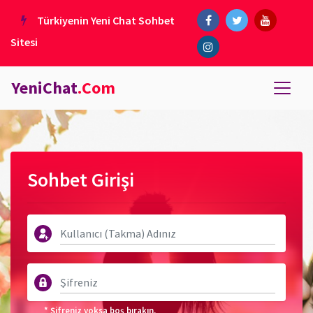
Türkiyenin Yeni Chat Sohbet
Sitesi
YeniChat
.Com
Sohbet Girişi
* Şifreniz yoksa boş bırakın.