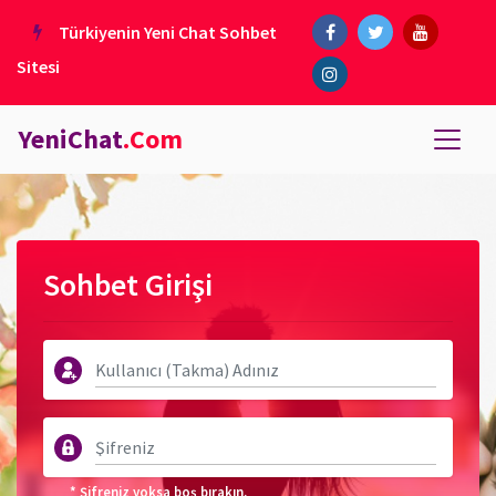
Türkiyenin Yeni Chat Sohbet
Sitesi
YeniChat
.Com
Sohbet Girişi
* Şifreniz yoksa boş bırakın.