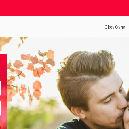
Okey Oyna