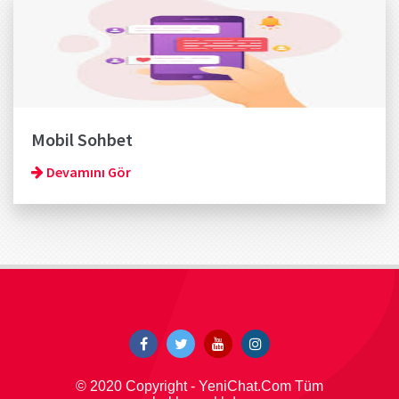
Mobil Sohbet
Devamını Gör
© 2020 Copyright - YeniChat.Com Tüm